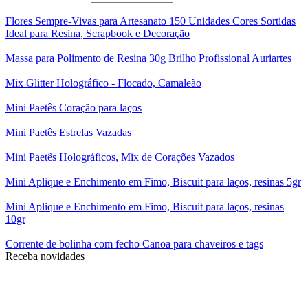
Flores Sempre-Vivas para Artesanato 150 Unidades Cores Sortidas
Ideal para Resina, Scrapbook e Decoração
Massa para Polimento de Resina 30g Brilho Profissional Auriartes
Mix Glitter Holográfico - Flocado, Camaleão
Mini Paetês Coração para laços
Mini Paetês Estrelas Vazadas
Mini Paetês Holográficos, Mix de Corações Vazados
Mini Aplique e Enchimento em Fimo, Biscuit para laços, resinas 5gr
Mini Aplique e Enchimento em Fimo, Biscuit para laços, resinas
10gr
Corrente de bolinha com fecho Canoa para chaveiros e tags
Receba novidades